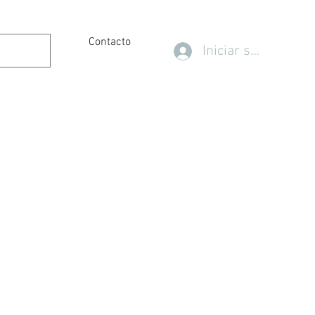
Contacto
Iniciar sesión