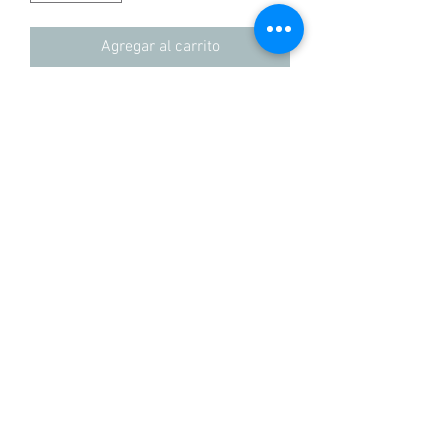
Agregar al carrito
Comprar
Camiseta 100% algodón regular fit
+57 3155837100
POLíTICAS
©2020 por Madlabel. Creada con Wix.com