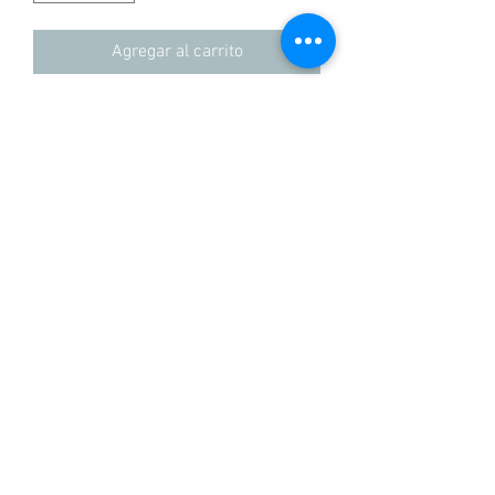
Agregar al carrito
Comprar
Camisetas 100% algodon, Regular fit
hecho en Colombia
+57 3155837100
POLíTICAS