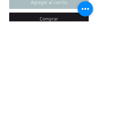
Agregar al carrito
Comprar
Camisetas 100% algodon, Regular fit
hecho en Colombia
+57 3155837100
POLíTICAS
©2020 por Madlabel. Creada con Wix.com