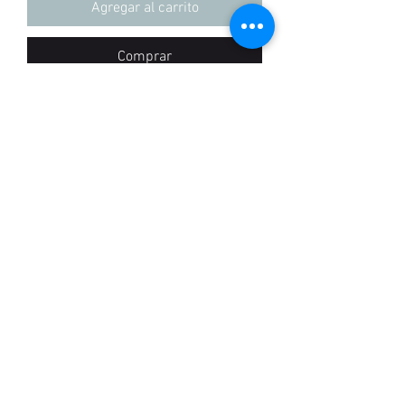
Agregar al carrito
Comprar
+57 3155837100
POLíTICAS
©2020 por Madlabel. Creada con Wix.com