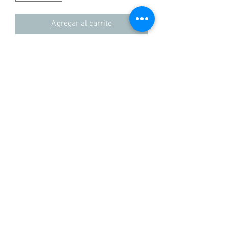
Agregar al carrito
Comprar
Camisetas 100% algodon, Regular fit
hecho en Colombia
+57 3155837100
POLíTICAS