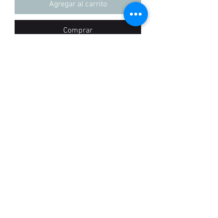
Agregar al carrito
Comprar
Camisetas 100% algodon, Regular fit
hecho en Colombia
+57 3155837100
POLíTICAS
©2020 por Madlabel. Creada con Wix.com