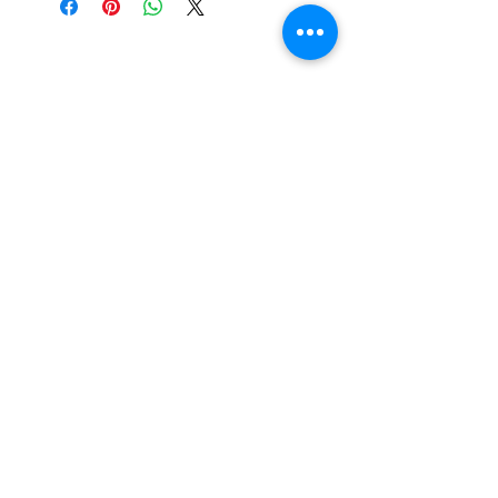
+57 3155837100
POLíTICAS
©2020 por Madlabel. Creada con Wix.com